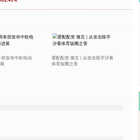
沪深300
4694.44
.42%
43.13
0.93%
务部发布中欧电动
爱配配资 微言 | 从攻击陈芋汐看
展
体育饭圈之害