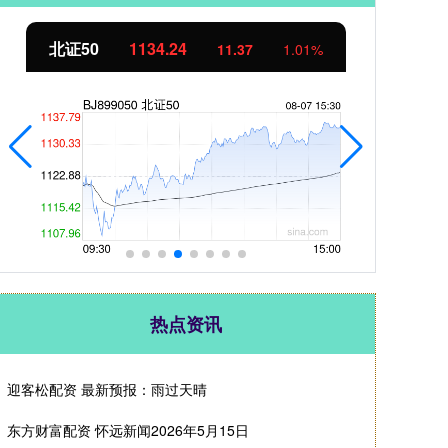
北证50
1134.24
创
11.37
1.01%
热点资讯
迎客松配资 最新预报：雨过天晴
东方财富配资 怀远新闻2026年5月15日