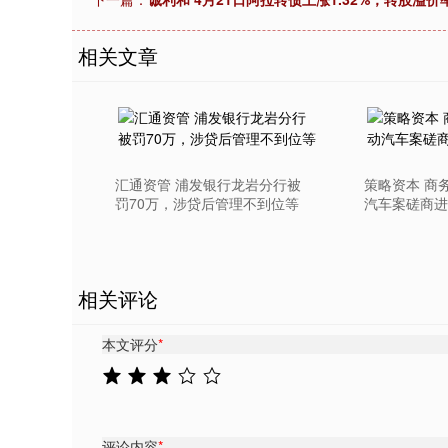
深证成指
14311.01
9.68
1.02%
200.89
1
相关文章
汇通资管 浦发银行龙岩分行被
策略资本 商
罚70万，涉贷后管理不到位等
汽车案磋商进
相关评论
本文评分
*
评论内容
*