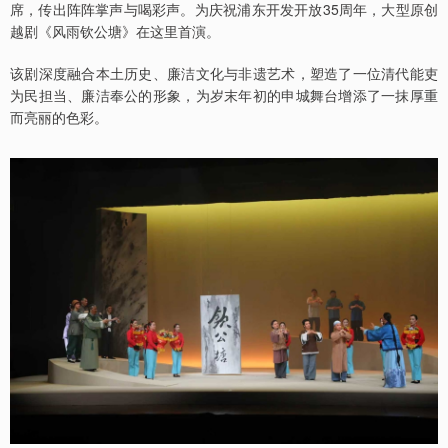
席，传出阵阵掌声与喝彩声。为庆祝浦东开发开放35周年，大型原创
越剧《风雨钦公塘》在这里首演。
该剧深度融合本土历史、廉洁文化与非遗艺术，塑造了一位清代能吏
为民担当、廉洁奉公的形象，为岁末年初的申城舞台增添了一抹厚重
而亮丽的色彩。