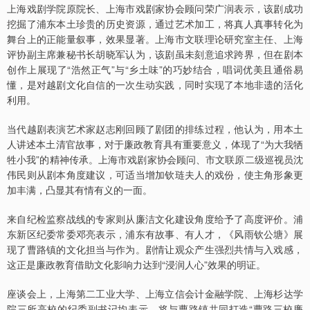
上海戏剧学院原院长、上海市戏剧家协会顾问荣广润表示，该剧成功
挖掘了浦东本土珍贵的历史资源，通过艺术加工，将真人真事转化为
舞台上的正能量叙事，效果显著。上海市文联理论研究室主任、上海
评协副主席兼秘书长胡晓军认为，该剧虽未刻意追求跨界，但在剧本
创作上展现了“浩然正气”与“乡土味”的巧妙结合，唱词优美且通俗易
懂，是对越剧文化自信的一次生动实践，同时实现了本地非遗的活化
利用。
当代越剧表演艺术家赵志刚回顾了剧团的排练过程，他认为，用本土
人讲述本土清官故事，对于廉政教育具有重要意义，体现了“为大我牺
牲小我”的精神传承。上海市戏剧家协会顾问、市文联原二级巡视员沈
伟民则从剧本角度建议，可适当增加钦琏夫人的戏份，使主角形象更
加丰满，凸显其有情有义的一面。
来自纪检监察战线的专家则从廉洁文化建设角度给予了高度评价。浦
东新区纪委常委邓亮表示，浦东有故事、有人才，《风雨钦公塘》展
现了曹路镇的文化担当与作为。剧情让观众产生强烈共情与入戏感，
这正是廉政教育借助文化影响力达到“浸润人心”效果的明证。
座谈会上，上海第二工业大学、上海立信会计金融学院、上海杉达学
院三所高校的纪委副书记均表示，将与曹路镇共同打造“曹路三校廉