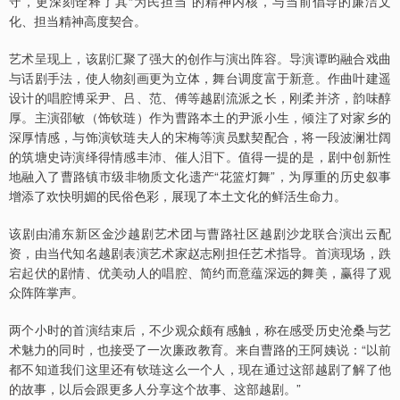
守，更深刻诠释了其“为民担当”的精神内核，与当前倡导的廉洁文
化、担当精神高度契合。
艺术呈现上，该剧汇聚了强大的创作与演出阵容。导演谭昀融合戏曲
与话剧手法，使人物刻画更为立体，舞台调度富于新意。作曲叶建遥
设计的唱腔博采尹、吕、范、傅等越剧流派之长，刚柔并济，韵味醇
厚。主演邵敏（饰钦琏）作为曹路本土的尹派小生，倾注了对家乡的
深厚情感，与饰演钦琏夫人的宋梅等演员默契配合，将一段波澜壮阔
的筑塘史诗演绎得情感丰沛、催人泪下。值得一提的是，剧中创新性
地融入了曹路镇市级非物质文化遗产“花篮灯舞”，为厚重的历史叙事
增添了欢快明媚的民俗色彩，展现了本土文化的鲜活生命力。
该剧由浦东新区金沙越剧艺术团与曹路社区越剧沙龙联合演出云配
资，由当代知名越剧表演艺术家赵志刚担任艺术指导。首演现场，跌
宕起伏的剧情、优美动人的唱腔、简约而意蕴深远的舞美，赢得了观
众阵阵掌声。
两个小时的首演结束后，不少观众颇有感触，称在感受历史沧桑与艺
术魅力的同时，也接受了一次廉政教育。来自曹路的王阿姨说：“以前
都不知道我们这里还有钦琏这么一个人，现在通过这部越剧了解了他
的故事，以后会跟更多人分享这个故事、这部越剧。”