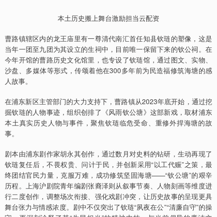
本土历史搬上舞台激励担当云配资
曹路镇辖区内的龙王庙里有一尊清代南汇首任知县钦琏的塑像，这是
当年一团至九团为其设立的生祠中，目前唯一保留下来的钦公祠。在
今年开馆的曹路历史文化馆里，也专设了钦琏馆，通过图文、实物、
沙盘、多媒体等形式，传颂着他在300多年前为民造福修筑海塘的感
人故事。
在浦东新区主管部门的大力支持下，曹路镇从2023年底开始，通过挖
掘钦琏的人物事迹，组织创排了《风雨钦公塘》这部新戏，取材浦东
本土真实历史人物与事件，聚焦钦琏临危受命、重修外捍海塘的故
事。
剧本由浦东剧作家胡永其创作，通过数月对史料的钻研，生动再现了
钦琏复任后，不畏权贵、问计于民，并创新采用“以工代赈”之策，最
终团结官民力量，克服万难，成功修筑坚固海塘——“钦公塘”的艰辛
历程。上海沪剧院青年编剧张裔泽则从叙事节奏、人物刻画等维度进
行二度创作，调整场次衔接、强化戏剧冲突，让历史故事的呈现更具
舞台张力与情感浓度。剧中不仅突出了钦琏“夙夜在公”“清廉自守”的操