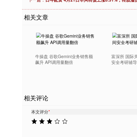
上证指数
3900.35
.00
-0.01%
21.92
0.
相关文章
牛操盘 谷歌Gemini业务销售额
富深所 国际
飙升 API调用量翻倍
安全考研辅导
相关评论
本文评分
*