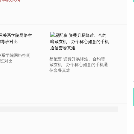
深证成指
14110.12
57%
-34.08
-0.24%
关系学院网络空间
易配资 资费升易降难、合约暗
班对比
藏玄机，办个称心如意的手机通
信套餐真难