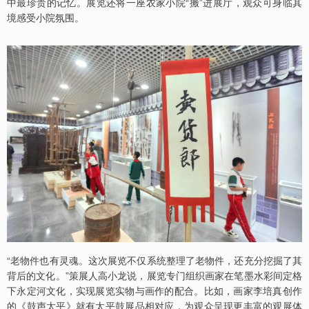
中最珍贵的记忆。展览还将一座农家小院“搬”进展厅，观众可身临其
境感受小院氛围。
“老物件也有灵魂。这次展览不仅系统整理了老物件，还充分挖掘了其
背后的文化。”策展人高小龙说，展览专门组织画家在笔墨水彩间定格
下永定河文化，实现展览实物与画作的配合。比如，画家李培真创作
的《鼓声太平》就有太平鼓展品相对应，为观众呈现更丰富的观展体