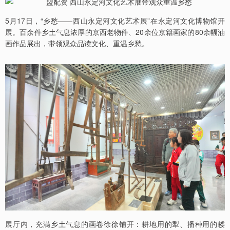
5月17日，“乡愁——西山永定河文化艺术展”在永定河文化博物馆开
展。百余件乡土气息浓厚的京西老物件、20余位京籍画家的80余幅油
画作品展出，带领观众品读文化、重温乡愁。
展厅内，充满乡土气息的画卷徐徐铺开：耕地用的犁、播种用的耧