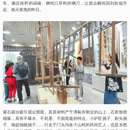
车、碾压秸秆的碌碡、铡牲口草料的铡刀，让观众瞬间回到炊烟升
起、烛火摇曳的昨日。
紫石砚台吸引观众围观。其原材料产于潭柘寺附近的山上，石质致密
细腻，具有不吸水、不耗墨、不损笔毫的特点。小炉匠挑子、剃头挑
子、锔盆锔碗挑子……行走于门头沟各个山村的民间艺人，也是乡愁