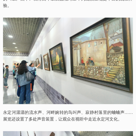
验。
永定河潺潺的流水声、河畔婉转的鸟叫声、寂静村落里的蛐蛐声……
展览还设置了多处声音装置，让观众在视听中走近永定河文化。