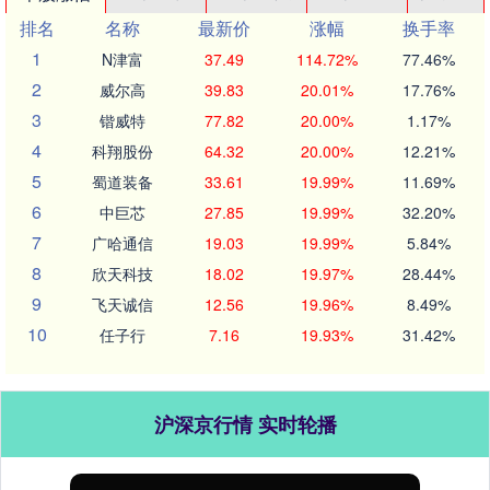
排名
名称
最新价
涨幅
换手率
1
N津富
37.49
114.72%
77.46%
2
威尔高
39.83
20.01%
17.76%
3
锴威特
77.82
20.00%
1.17%
4
科翔股份
64.32
20.00%
12.21%
5
蜀道装备
33.61
19.99%
11.69%
6
中巨芯
27.85
19.99%
32.20%
7
广哈通信
19.03
19.99%
5.84%
8
欣天科技
18.02
19.97%
28.44%
9
飞天诚信
12.56
19.96%
8.49%
10
任子行
7.16
19.93%
31.42%
沪深京行情 实时轮播