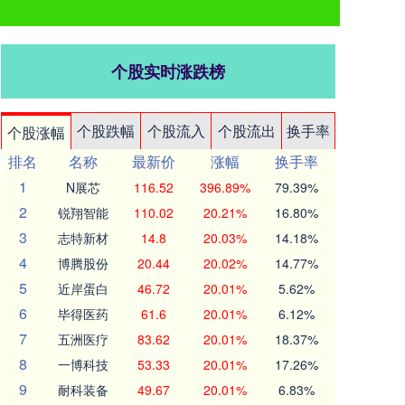
个股实时涨跌榜
个股跌幅
个股流入
个股流出
换手率
个股涨幅
排名
名称
最新价
涨幅
换手率
1
N展芯
116.52
396.89%
79.39%
2
锐翔智能
110.02
20.21%
16.80%
3
志特新材
14.8
20.03%
14.18%
4
博腾股份
20.44
20.02%
14.77%
5
近岸蛋白
46.72
20.01%
5.62%
6
毕得医药
61.6
20.01%
6.12%
7
五洲医疗
83.62
20.01%
18.37%
8
一博科技
53.33
20.01%
17.26%
9
耐科装备
49.67
20.01%
6.83%