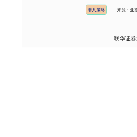
非凡策略
来源：亚
联华证券
上证指数
3940.04
4.40
2.13%
39.68
1.