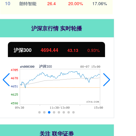
10
朗特智能
26.4
20.00%
17.06%
沪深京行情 实时轮播
沪深300
4694.44
北
43.13
0.93%
关注 联华证券