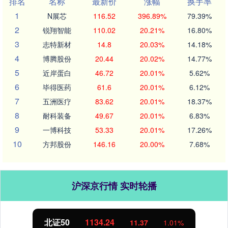
排名
名称
最新价
涨幅
换手率
1
N展芯
116.52
396.89%
79.39%
2
锐翔智能
110.02
20.21%
16.80%
3
志特新材
14.8
20.03%
14.18%
4
博腾股份
20.44
20.02%
14.77%
5
近岸蛋白
46.72
20.01%
5.62%
6
毕得医药
61.6
20.01%
6.12%
7
五洲医疗
83.62
20.01%
18.37%
8
耐科装备
49.67
20.01%
6.83%
9
一博科技
53.33
20.01%
17.26%
10
方邦股份
146.16
20.00%
7.68%
沪深京行情 实时轮播
北证50
1134.24
11.37
1.01%