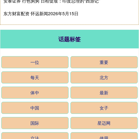
安泰证券 行色匆匆 日程促坡：印度总理的“西游记”
东方财富配资 怀远新闻2026年5月15日
话题标签
一位
重要
每天
北方
体中
最新
中国
女子
国际
星迈网
立法
使用