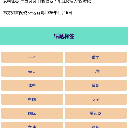
安泰证券 行色匆匆 日程促坡：印度总理的“西游记”
东方财富配资 怀远新闻2026年5月15日
话题标签
一位
重要
每天
北方
体中
最新
中国
女子
国际
星迈网
立法
使用