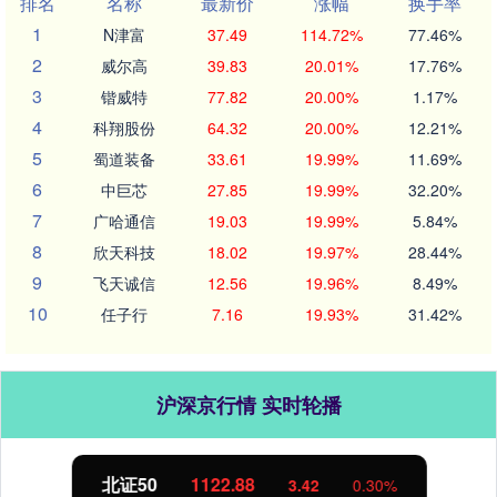
排名
名称
最新价
涨幅
换手率
1
N津富
37.49
114.72%
77.46%
2
威尔高
39.83
20.01%
17.76%
3
锴威特
77.82
20.00%
1.17%
4
科翔股份
64.32
20.00%
12.21%
5
蜀道装备
33.61
19.99%
11.69%
6
中巨芯
27.85
19.99%
32.20%
7
广哈通信
19.03
19.99%
5.84%
8
欣天科技
18.02
19.97%
28.44%
9
飞天诚信
12.56
19.96%
8.49%
10
任子行
7.16
19.93%
31.42%
沪深京行情 实时轮播
北证50
1122.88
3.42
0.30%