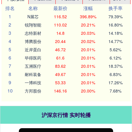
排名
名称
最新价
涨幅
换手率
1
N展芯
116.52
396.89%
79.39%
2
锐翔智能
110.02
20.21%
16.80%
3
志特新材
14.8
20.03%
14.18%
4
博腾股份
20.44
20.02%
14.77%
5
近岸蛋白
46.72
20.01%
5.62%
6
毕得医药
61.6
20.01%
6.12%
7
五洲医疗
83.62
20.01%
18.37%
8
耐科装备
49.67
20.01%
6.83%
9
一博科技
53.33
20.01%
17.26%
10
方邦股份
146.16
20.00%
7.68%
沪深京行情 实时轮播